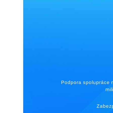
Podpora spolupráce ne
mil
Zabezp