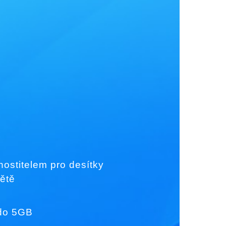
hostitelem pro desítky
větě
 do 5GB