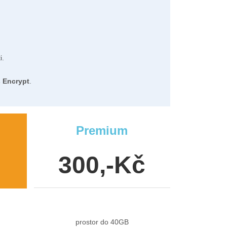
i.
s Encrypt
.
Premium
300,-Kč
prostor do 40GB