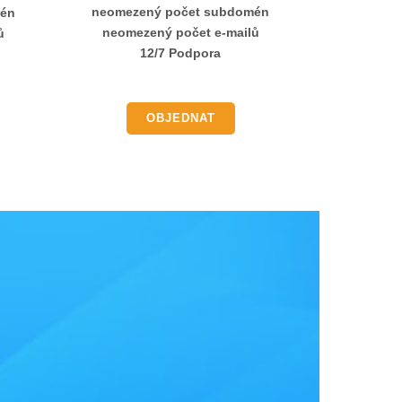
neomezený počet subdomén
mén
neomezený počet e-mailů
ů
12/7 Podpora
OBJEDNAT